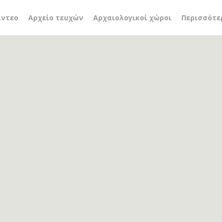
ίτσα @en
ίντεο
Αρχείο τευχών
Αρχαιολογικοί χώροι
Περισσότε