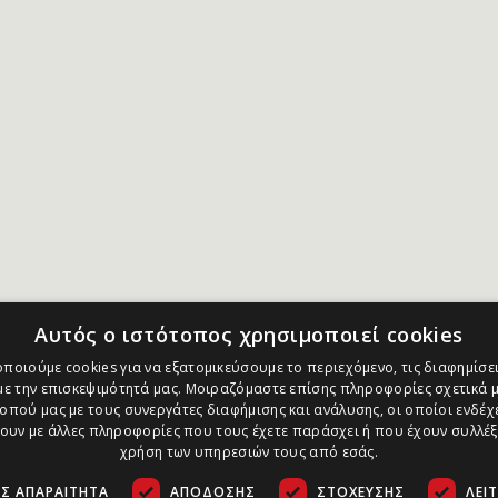
Αυτός ο ιστότοπος χρησιμοποιεί cookies
ποιούμε cookies για να εξατομικεύσουμε το περιεχόμενο, τις διαφημίσει
ε την επισκεψιμότητά μας. Μοιραζόμαστε επίσης πληροφορίες σχετικά μ
οπού μας με τους συνεργάτες διαφήμισης και ανάλυσης, οι οποίοι ενδέχε
υν με άλλες πληροφορίες που τους έχετε παράσχει ή που έχουν συλλέξ
χρήση των υπηρεσιών τους από εσάς.
Σ ΑΠΑΡΑΊΤΗΤΑ
ΑΠΌΔΟΣΗΣ
ΣΤΌΧΕΥΣΗΣ
ΛΕΙ