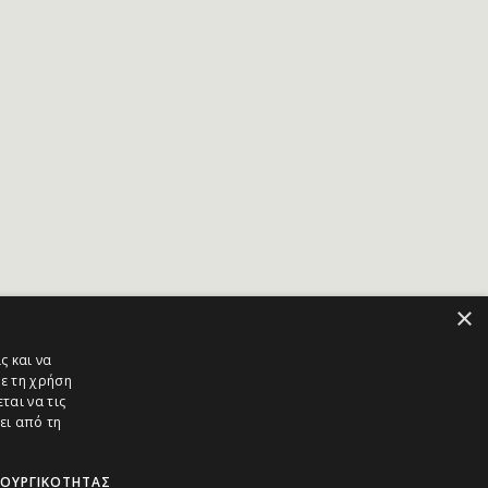
×
ς και να
ε τη χρήση
ται να τις
ει από τη
ΤΟΥΡΓΙΚΌΤΗΤΑΣ