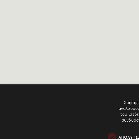
Χρησιμο
αναλύσουμ
του ιστότ
συνδυάσο
ΑΠΟΛΎΤΩ