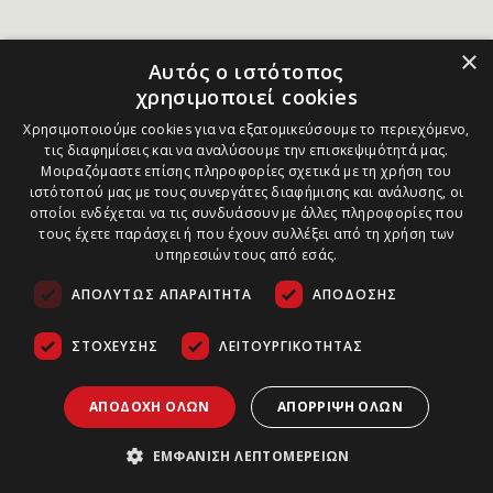
×
Αυτός ο ιστότοπος
χρησιμοποιεί cookies
Χρησιμοποιούμε cookies για να εξατομικεύσουμε το περιεχόμενο,
τις διαφημίσεις και να αναλύσουμε την επισκεψιμότητά μας.
Μοιραζόμαστε επίσης πληροφορίες σχετικά με τη χρήση του
ιστότοπού μας με τους συνεργάτες διαφήμισης και ανάλυσης, οι
οποίοι ενδέχεται να τις συνδυάσουν με άλλες πληροφορίες που
τους έχετε παράσχει ή που έχουν συλλέξει από τη χρήση των
υπηρεσιών τους από εσάς.
ΑΠΟΛΎΤΩΣ ΑΠΑΡΑΊΤΗΤΑ
ΑΠΌΔΟΣΗΣ
ΣΤΌΧΕΥΣΗΣ
ΛΕΙΤΟΥΡΓΙΚΌΤΗΤΑΣ
ΑΠΟΔΟΧΉ ΌΛΩΝ
ΑΠΌΡΡΙΨΗ ΌΛΩΝ
ΕΜΦΆΝΙΣΗ ΛΕΠΤΟΜΕΡΕΙΏΝ