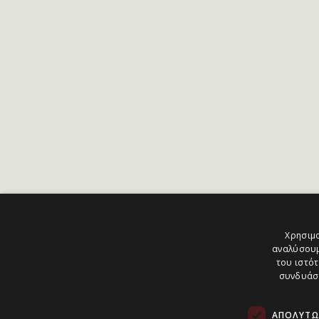
Χρησιμο
αναλύσουμ
του ιστότ
συνδυάσο
ΑΠΟΛΎΤΩ