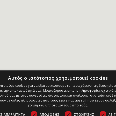
Αυτός ο ιστότοπος χρησιμοποιεί cookies
ποιούμε cookies για να εξατομικεύσουμε το περιεχόμενο, τις διαφημίσει
ε την επισκεψιμότητά μας. Μοιραζόμαστε επίσης πληροφορίες σχετικά μ
οπού μας με τους συνεργάτες διαφήμισης και ανάλυσης, οι οποίοι ενδέχε
υν με άλλες πληροφορίες που τους έχετε παράσχει ή που έχουν συλλέξ
χρήση των υπηρεσιών τους από εσάς.
Σ ΑΠΑΡΑΊΤΗΤΑ
ΑΠΌΔΟΣΗΣ
ΣΤΌΧΕΥΣΗΣ
ΛΕΙ