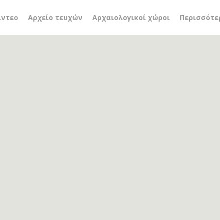
ικά καθεστώτα
ίντεο
Αρχείο τευχών
Αρχαιολογικοί χώροι
Περισσότε