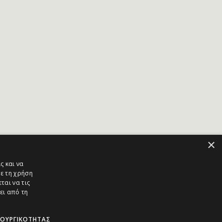
×
ς και να
ε τη χρήση
ται να τις
ει από τη
ΤΟΥΡΓΙΚΌΤΗΤΑΣ