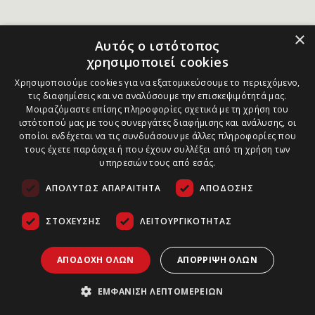
×
Αυτός ο ιστότοπος
χρησιμοποιεί cookies
Χρησιμοποιούμε cookies για να εξατομικεύσουμε το περιεχόμενο,
τις διαφημίσεις και να αναλύσουμε την επισκεψιμότητά μας.
Μοιραζόμαστε επίσης πληροφορίες σχετικά με τη χρήση του
ιστότοπού μας με τους συνεργάτες διαφήμισης και ανάλυσης, οι
οποίοι ενδέχεται να τις συνδυάσουν με άλλες πληροφορίες που
τους έχετε παράσχει ή που έχουν συλλέξει από τη χρήση των
υπηρεσιών τους από εσάς.
ΑΠΟΛΎΤΩΣ ΑΠΑΡΑΊΤΗΤΑ
ΑΠΌΔΟΣΗΣ
ΣΤΌΧΕΥΣΗΣ
ΛΕΙΤΟΥΡΓΙΚΌΤΗΤΑΣ
ΑΠΟΔΟΧΉ ΌΛΩΝ
ΑΠΌΡΡΙΨΗ ΌΛΩΝ
ΕΜΦΆΝΙΣΗ ΛΕΠΤΟΜΕΡΕΙΏΝ