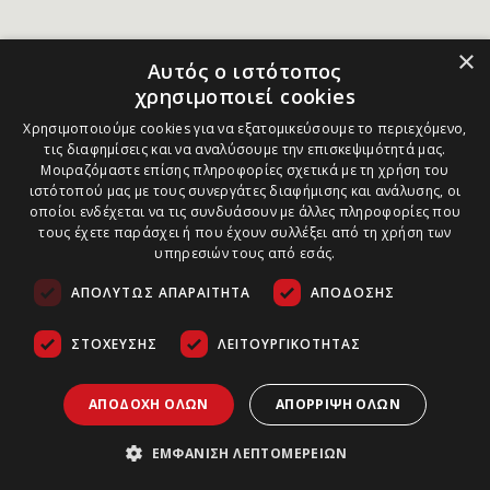
×
Αυτός ο ιστότοπος
χρησιμοποιεί cookies
Χρησιμοποιούμε cookies για να εξατομικεύσουμε το περιεχόμενο,
τις διαφημίσεις και να αναλύσουμε την επισκεψιμότητά μας.
Μοιραζόμαστε επίσης πληροφορίες σχετικά με τη χρήση του
ιστότοπού μας με τους συνεργάτες διαφήμισης και ανάλυσης, οι
οποίοι ενδέχεται να τις συνδυάσουν με άλλες πληροφορίες που
τους έχετε παράσχει ή που έχουν συλλέξει από τη χρήση των
υπηρεσιών τους από εσάς.
ΑΠΟΛΎΤΩΣ ΑΠΑΡΑΊΤΗΤΑ
ΑΠΌΔΟΣΗΣ
ΣΤΌΧΕΥΣΗΣ
ΛΕΙΤΟΥΡΓΙΚΌΤΗΤΑΣ
ΑΠΟΔΟΧΉ ΌΛΩΝ
ΑΠΌΡΡΙΨΗ ΌΛΩΝ
ΕΜΦΆΝΙΣΗ ΛΕΠΤΟΜΕΡΕΙΏΝ