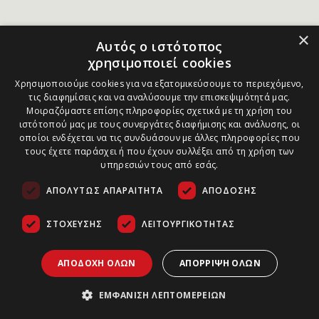
×
Αυτός ο ιστότοπος
χρησιμοποιεί cookies
Χρησιμοποιούμε cookies για να εξατομικεύσουμε το περιεχόμενο,
τις διαφημίσεις και να αναλύσουμε την επισκεψιμότητά μας.
Μοιραζόμαστε επίσης πληροφορίες σχετικά με τη χρήση του
ιστότοπού μας με τους συνεργάτες διαφήμισης και ανάλυσης, οι
οποίοι ενδέχεται να τις συνδυάσουν με άλλες πληροφορίες που
τους έχετε παράσχει ή που έχουν συλλέξει από τη χρήση των
υπηρεσιών τους από εσάς.
ΑΠΟΛΎΤΩΣ ΑΠΑΡΑΊΤΗΤΑ
ΑΠΌΔΟΣΗΣ
ΣΤΌΧΕΥΣΗΣ
ΛΕΙΤΟΥΡΓΙΚΌΤΗΤΑΣ
ΑΠΟΔΟΧΉ ΌΛΩΝ
ΑΠΌΡΡΙΨΗ ΌΛΩΝ
ΕΜΦΆΝΙΣΗ ΛΕΠΤΟΜΕΡΕΙΏΝ