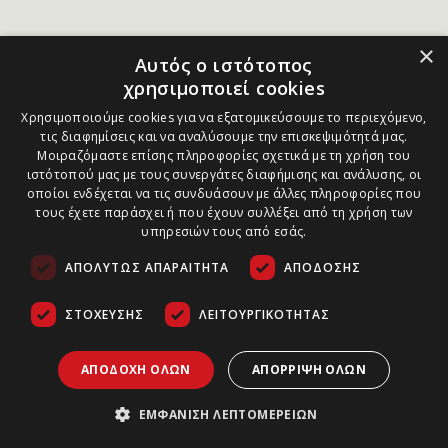
×
Αυτός ο ιστότοπος
χρησιμοποιεί cookies
Χρησιμοποιούμε cookies για να εξατομικεύσουμε το περιεχόμενο,
τις διαφημίσεις και να αναλύσουμε την επισκεψιμότητά μας.
Μοιραζόμαστε επίσης πληροφορίες σχετικά με τη χρήση του
ιστότοπού μας με τους συνεργάτες διαφήμισης και ανάλυσης, οι
οποίοι ενδέχεται να τις συνδυάσουν με άλλες πληροφορίες που
τους έχετε παράσχει ή που έχουν συλλέξει από τη χρήση των
υπηρεσιών τους από εσάς.
ΑΠΟΛΎΤΩΣ ΑΠΑΡΑΊΤΗΤΑ
ΑΠΌΔΟΣΗΣ
ΣΤΌΧΕΥΣΗΣ
ΛΕΙΤΟΥΡΓΙΚΌΤΗΤΑΣ
ΑΠΟΔΟΧΉ ΌΛΩΝ
ΑΠΌΡΡΙΨΗ ΌΛΩΝ
ΕΜΦΆΝΙΣΗ ΛΕΠΤΟΜΕΡΕΙΏΝ