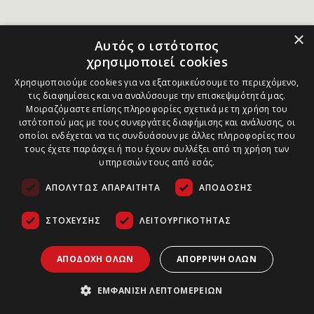
×
Αυτός ο ιστότοπος
χρησιμοποιεί cookies
Χρησιμοποιούμε cookies για να εξατομικεύσουμε το περιεχόμενο,
τις διαφημίσεις και να αναλύσουμε την επισκεψιμότητά μας.
Μοιραζόμαστε επίσης πληροφορίες σχετικά με τη χρήση του
ιστότοπού μας με τους συνεργάτες διαφήμισης και ανάλυσης, οι
οποίοι ενδέχεται να τις συνδυάσουν με άλλες πληροφορίες που
τους έχετε παράσχει ή που έχουν συλλέξει από τη χρήση των
υπηρεσιών τους από εσάς.
ΑΠΟΛΎΤΩΣ ΑΠΑΡΑΊΤΗΤΑ
ΑΠΌΔΟΣΗΣ
ΣΤΌΧΕΥΣΗΣ
ΛΕΙΤΟΥΡΓΙΚΌΤΗΤΑΣ
ΑΠΟΔΟΧΉ ΌΛΩΝ
ΑΠΌΡΡΙΨΗ ΌΛΩΝ
ΕΜΦΆΝΙΣΗ ΛΕΠΤΟΜΕΡΕΙΏΝ