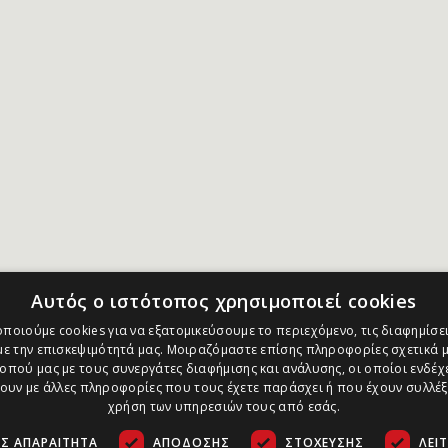
Αυτός ο ιστότοπος χρησιμοποιεί cookies
ποιούμε cookies για να εξατομικεύσουμε το περιεχόμενο, τις διαφημίσει
ε την επισκεψιμότητά μας. Μοιραζόμαστε επίσης πληροφορίες σχετικά μ
οπού μας με τους συνεργάτες διαφήμισης και ανάλυσης, οι οποίοι ενδέχε
υν με άλλες πληροφορίες που τους έχετε παράσχει ή που έχουν συλλέξ
χρήση των υπηρεσιών τους από εσάς.
Σ ΑΠΑΡΑΊΤΗΤΑ
ΑΠΌΔΟΣΗΣ
ΣΤΌΧΕΥΣΗΣ
ΛΕΙ