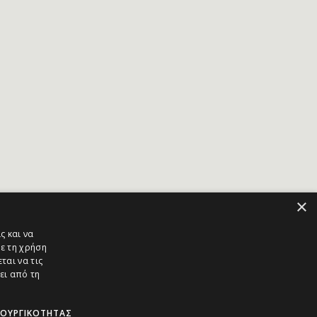
×
ς και να
ε τη χρήση
ται να τις
ει από τη
ΤΟΥΡΓΙΚΌΤΗΤΑΣ