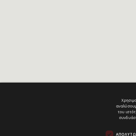
Χρησιμο
αναλύσουμ
του ιστότ
συνδυάσο
ΑΠΟΛΎΤΩ