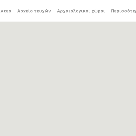
Καραμεσίνη-Οικονομίδ
ίντεο
Αρχείο τευχών
Αρχαιολογικοί χώροι
Περισσότε