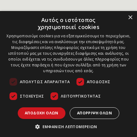
×
Αυτός ο ιστότοπος
χρησιμοποιεί cookies
Χρησιμοποιούμε cookies για να εξατομικεύσουμε το περιεχόμενο,
τις διαφημίσεις και να αναλύσουμε την επισκεψιμότητά μας.
Μοιραζόμαστε επίσης πληροφορίες σχετικά με τη χρήση του
ιστότοπού μας με τους συνεργάτες διαφήμισης και ανάλυσης, οι
οποίοι ενδέχεται να τις συνδυάσουν με άλλες πληροφορίες που
τους έχετε παράσχει ή που έχουν συλλέξει από τη χρήση των
υπηρεσιών τους από εσάς.
ΑΠΟΛΎΤΩΣ ΑΠΑΡΑΊΤΗΤΑ
ΑΠΌΔΟΣΗΣ
ΣΤΌΧΕΥΣΗΣ
ΛΕΙΤΟΥΡΓΙΚΌΤΗΤΑΣ
ΑΠΟΔΟΧΉ ΌΛΩΝ
ΑΠΌΡΡΙΨΗ ΌΛΩΝ
ΕΜΦΆΝΙΣΗ ΛΕΠΤΟΜΕΡΕΙΏΝ