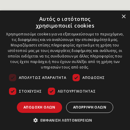
×
Αυτός ο ιστότοπος
χρησιμοποιεί cookies
Χρησιμοποιούμε cookies για να εξατομικεύσουμε το περιεχόμενο,
τις διαφημίσεις και να αναλύσουμε την επισκεψιμότητά μας.
Μοιραζόμαστε επίσης πληροφορίες σχετικά με τη χρήση του
ιστότοπού μας με τους συνεργάτες διαφήμισης και ανάλυσης, οι
οποίοι ενδέχεται να τις συνδυάσουν με άλλες πληροφορίες που
τους έχετε παράσχει ή που έχουν συλλέξει από τη χρήση των
υπηρεσιών τους από εσάς.
ΑΠΟΛΎΤΩΣ ΑΠΑΡΑΊΤΗΤΑ
ΑΠΌΔΟΣΗΣ
ΣΤΌΧΕΥΣΗΣ
ΛΕΙΤΟΥΡΓΙΚΌΤΗΤΑΣ
ΑΠΟΔΟΧΉ ΌΛΩΝ
ΑΠΌΡΡΙΨΗ ΌΛΩΝ
ΕΜΦΆΝΙΣΗ ΛΕΠΤΟΜΕΡΕΙΏΝ