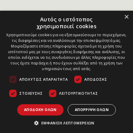
×
Αυτός ο ιστότοπος
χρησιμοποιεί cookies
Χρησιμοποιούμε cookies για να εξατομικεύσουμε το περιεχόμενο,
τις διαφημίσεις και να αναλύσουμε την επισκεψιμότητά μας.
Μοιραζόμαστε επίσης πληροφορίες σχετικά με τη χρήση του
ιστότοπού μας με τους συνεργάτες διαφήμισης και ανάλυσης, οι
οποίοι ενδέχεται να τις συνδυάσουν με άλλες πληροφορίες που
τους έχετε παράσχει ή που έχουν συλλέξει από τη χρήση των
υπηρεσιών τους από εσάς.
ΑΠΟΛΎΤΩΣ ΑΠΑΡΑΊΤΗΤΑ
ΑΠΌΔΟΣΗΣ
ΣΤΌΧΕΥΣΗΣ
ΛΕΙΤΟΥΡΓΙΚΌΤΗΤΑΣ
ΑΠΟΔΟΧΉ ΌΛΩΝ
ΑΠΌΡΡΙΨΗ ΌΛΩΝ
ΕΜΦΆΝΙΣΗ ΛΕΠΤΟΜΕΡΕΙΏΝ