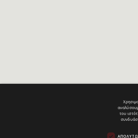
Χρησιμο
αναλύσουμ
του ιστότ
συνδυάσο
ΑΠΟΛΎΤΩ