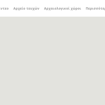
ποίηση
ίντεο
Αρχείο τευχών
Αρχαιολογικοί χώροι
Περισσότε