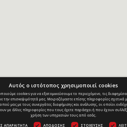
Αυτός ο ιστότοπος χρησιμοποιεί cookies
ποιούμε cookies για να εξατομικεύσουμε το περιεχόμενο, τις διαφημίσει
ε την επισκεψιμότητά μας. Μοιραζόμαστε επίσης πληροφορίες σχετικά μ
οπού μας με τους συνεργάτες διαφήμισης και ανάλυσης, οι οποίοι ενδέχε
υν με άλλες πληροφορίες που τους έχετε παράσχει ή που έχουν συλλέξ
χρήση των υπηρεσιών τους από εσάς.
Σ ΑΠΑΡΑΊΤΗΤΑ
ΑΠΌΔΟΣΗΣ
ΣΤΌΧΕΥΣΗΣ
ΛΕΙ