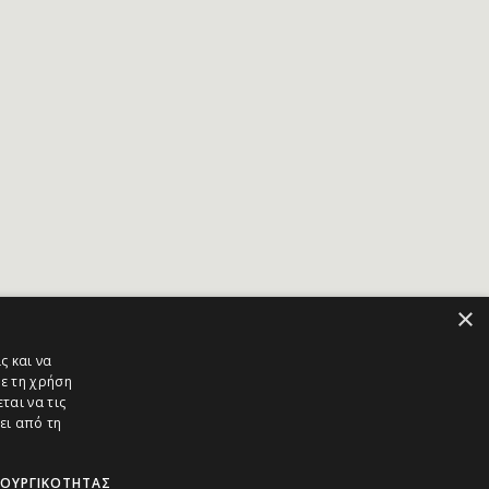
×
ς και να
ε τη χρήση
ται να τις
ει από τη
ΤΟΥΡΓΙΚΌΤΗΤΑΣ