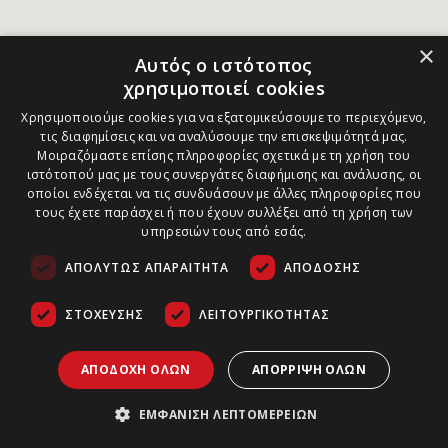
×
Αυτός ο ιστότοπος
χρησιμοποιεί cookies
Χρησιμοποιούμε cookies για να εξατομικεύσουμε το περιεχόμενο,
τις διαφημίσεις και να αναλύσουμε την επισκεψιμότητά μας.
Μοιραζόμαστε επίσης πληροφορίες σχετικά με τη χρήση του
ιστότοπού μας με τους συνεργάτες διαφήμισης και ανάλυσης, οι
οποίοι ενδέχεται να τις συνδυάσουν με άλλες πληροφορίες που
τους έχετε παράσχει ή που έχουν συλλέξει από τη χρήση των
υπηρεσιών τους από εσάς.
ΑΠΟΛΎΤΩΣ ΑΠΑΡΑΊΤΗΤΑ
ΑΠΌΔΟΣΗΣ
ΣΤΌΧΕΥΣΗΣ
ΛΕΙΤΟΥΡΓΙΚΌΤΗΤΑΣ
ΑΠΟΔΟΧΉ ΌΛΩΝ
ΑΠΌΡΡΙΨΗ ΌΛΩΝ
ΕΜΦΆΝΙΣΗ ΛΕΠΤΟΜΕΡΕΙΏΝ