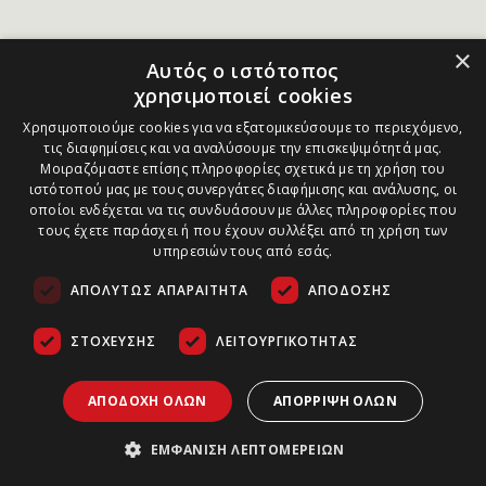
×
Αυτός ο ιστότοπος
χρησιμοποιεί cookies
Χρησιμοποιούμε cookies για να εξατομικεύσουμε το περιεχόμενο,
τις διαφημίσεις και να αναλύσουμε την επισκεψιμότητά μας.
Μοιραζόμαστε επίσης πληροφορίες σχετικά με τη χρήση του
ιστότοπού μας με τους συνεργάτες διαφήμισης και ανάλυσης, οι
οποίοι ενδέχεται να τις συνδυάσουν με άλλες πληροφορίες που
τους έχετε παράσχει ή που έχουν συλλέξει από τη χρήση των
υπηρεσιών τους από εσάς.
ΑΠΟΛΎΤΩΣ ΑΠΑΡΑΊΤΗΤΑ
ΑΠΌΔΟΣΗΣ
ΣΤΌΧΕΥΣΗΣ
ΛΕΙΤΟΥΡΓΙΚΌΤΗΤΑΣ
ΑΠΟΔΟΧΉ ΌΛΩΝ
ΑΠΌΡΡΙΨΗ ΌΛΩΝ
ΕΜΦΆΝΙΣΗ ΛΕΠΤΟΜΕΡΕΙΏΝ