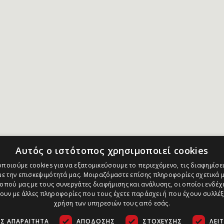
Αυτός ο ιστότοπος χρησιμοποιεί cookies
ποιούμε cookies για να εξατομικεύσουμε το περιεχόμενο, τις διαφημίσει
ε την επισκεψιμότητά μας. Μοιραζόμαστε επίσης πληροφορίες σχετικά μ
οπού μας με τους συνεργάτες διαφήμισης και ανάλυσης, οι οποίοι ενδέχε
υν με άλλες πληροφορίες που τους έχετε παράσχει ή που έχουν συλλέξ
χρήση των υπηρεσιών τους από εσάς.
Σ ΑΠΑΡΑΊΤΗΤΑ
ΑΠΌΔΟΣΗΣ
ΣΤΌΧΕΥΣΗΣ
ΛΕΙ