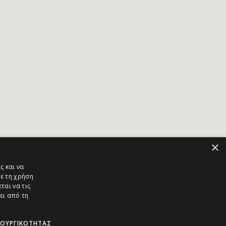
×
ς και να
ε τη χρήση
ται να τις
ει από τη
ΤΟΥΡΓΙΚΌΤΗΤΑΣ