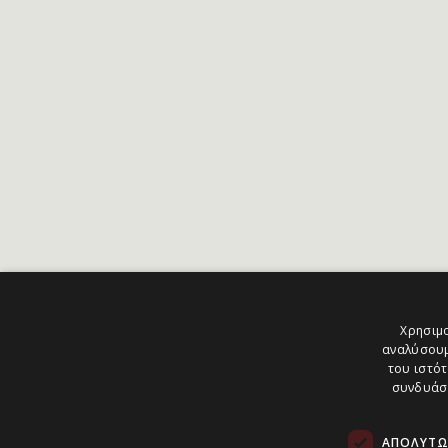
Χρησιμο
αναλύσουμ
του ιστότ
συνδυάσο
ΑΠΟΛΎΤΩ