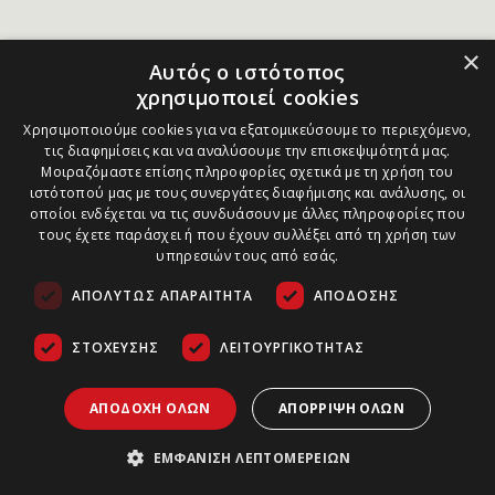
×
Αυτός ο ιστότοπος
χρησιμοποιεί cookies
Χρησιμοποιούμε cookies για να εξατομικεύσουμε το περιεχόμενο,
τις διαφημίσεις και να αναλύσουμε την επισκεψιμότητά μας.
Μοιραζόμαστε επίσης πληροφορίες σχετικά με τη χρήση του
ιστότοπού μας με τους συνεργάτες διαφήμισης και ανάλυσης, οι
οποίοι ενδέχεται να τις συνδυάσουν με άλλες πληροφορίες που
τους έχετε παράσχει ή που έχουν συλλέξει από τη χρήση των
υπηρεσιών τους από εσάς.
ΑΠΟΛΎΤΩΣ ΑΠΑΡΑΊΤΗΤΑ
ΑΠΌΔΟΣΗΣ
ΣΤΌΧΕΥΣΗΣ
ΛΕΙΤΟΥΡΓΙΚΌΤΗΤΑΣ
ΑΠΟΔΟΧΉ ΌΛΩΝ
ΑΠΌΡΡΙΨΗ ΌΛΩΝ
ΕΜΦΆΝΙΣΗ ΛΕΠΤΟΜΕΡΕΙΏΝ