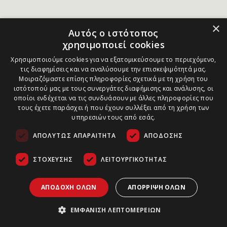
×
Αυτός ο ιστότοπος
χρησιμοποιεί cookies
Χρησιμοποιούμε cookies για να εξατομικεύσουμε το περιεχόμενο,
τις διαφημίσεις και να αναλύσουμε την επισκεψιμότητά μας.
Μοιραζόμαστε επίσης πληροφορίες σχετικά με τη χρήση του
ιστότοπού μας με τους συνεργάτες διαφήμισης και ανάλυσης, οι
οποίοι ενδέχεται να τις συνδυάσουν με άλλες πληροφορίες που
τους έχετε παράσχει ή που έχουν συλλέξει από τη χρήση των
υπηρεσιών τους από εσάς.
ΑΠΟΛΎΤΩΣ ΑΠΑΡΑΊΤΗΤΑ
ΑΠΌΔΟΣΗΣ
ΣΤΌΧΕΥΣΗΣ
ΛΕΙΤΟΥΡΓΙΚΌΤΗΤΑΣ
ΑΠΟΔΟΧΉ ΌΛΩΝ
ΑΠΌΡΡΙΨΗ ΌΛΩΝ
ΕΜΦΆΝΙΣΗ ΛΕΠΤΟΜΕΡΕΙΏΝ