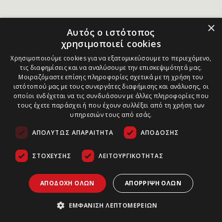
×
Αυτός ο ιστότοπος
χρησιμοποιεί cookies
Χρησιμοποιούμε cookies για να εξατομικεύσουμε το περιεχόμενο,
τις διαφημίσεις και να αναλύσουμε την επισκεψιμότητά μας.
Μοιραζόμαστε επίσης πληροφορίες σχετικά με τη χρήση του
ιστότοπού μας με τους συνεργάτες διαφήμισης και ανάλυσης, οι
οποίοι ενδέχεται να τις συνδυάσουν με άλλες πληροφορίες που
τους έχετε παράσχει ή που έχουν συλλέξει από τη χρήση των
υπηρεσιών τους από εσάς.
ΑΠΟΛΎΤΩΣ ΑΠΑΡΑΊΤΗΤΑ
ΑΠΌΔΟΣΗΣ
ΣΤΌΧΕΥΣΗΣ
ΛΕΙΤΟΥΡΓΙΚΌΤΗΤΑΣ
ΑΠΟΔΟΧΉ ΌΛΩΝ
ΑΠΌΡΡΙΨΗ ΌΛΩΝ
ΕΜΦΆΝΙΣΗ ΛΕΠΤΟΜΕΡΕΙΏΝ