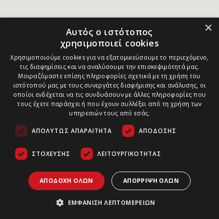
×
Αυτός ο ιστότοπος
χρησιμοποιεί cookies
Χρησιμοποιούμε cookies για να εξατομικεύσουμε το περιεχόμενο,
τις διαφημίσεις και να αναλύσουμε την επισκεψιμότητά μας.
Μοιραζόμαστε επίσης πληροφορίες σχετικά με τη χρήση του
ιστότοπού μας με τους συνεργάτες διαφήμισης και ανάλυσης, οι
οποίοι ενδέχεται να τις συνδυάσουν με άλλες πληροφορίες που
τους έχετε παράσχει ή που έχουν συλλέξει από τη χρήση των
υπηρεσιών τους από εσάς.
ΑΠΟΛΎΤΩΣ ΑΠΑΡΑΊΤΗΤΑ
ΑΠΌΔΟΣΗΣ
ΣΤΌΧΕΥΣΗΣ
ΛΕΙΤΟΥΡΓΙΚΌΤΗΤΑΣ
ΑΠΟΔΟΧΉ ΌΛΩΝ
ΑΠΌΡΡΙΨΗ ΌΛΩΝ
ΕΜΦΆΝΙΣΗ ΛΕΠΤΟΜΕΡΕΙΏΝ