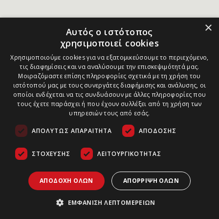
×
Αυτός ο ιστότοπος
χρησιμοποιεί cookies
Χρησιμοποιούμε cookies για να εξατομικεύσουμε το περιεχόμενο,
τις διαφημίσεις και να αναλύσουμε την επισκεψιμότητά μας.
Μοιραζόμαστε επίσης πληροφορίες σχετικά με τη χρήση του
ιστότοπού μας με τους συνεργάτες διαφήμισης και ανάλυσης, οι
οποίοι ενδέχεται να τις συνδυάσουν με άλλες πληροφορίες που
τους έχετε παράσχει ή που έχουν συλλέξει από τη χρήση των
υπηρεσιών τους από εσάς.
ΑΠΟΛΎΤΩΣ ΑΠΑΡΑΊΤΗΤΑ
ΑΠΌΔΟΣΗΣ
ΣΤΌΧΕΥΣΗΣ
ΛΕΙΤΟΥΡΓΙΚΌΤΗΤΑΣ
ΑΠΟΔΟΧΉ ΌΛΩΝ
ΑΠΌΡΡΙΨΗ ΌΛΩΝ
ΕΜΦΆΝΙΣΗ ΛΕΠΤΟΜΕΡΕΙΏΝ