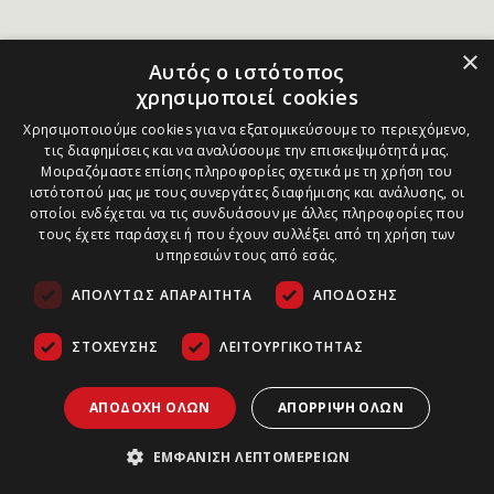
×
Αυτός ο ιστότοπος
χρησιμοποιεί cookies
Χρησιμοποιούμε cookies για να εξατομικεύσουμε το περιεχόμενο,
τις διαφημίσεις και να αναλύσουμε την επισκεψιμότητά μας.
Μοιραζόμαστε επίσης πληροφορίες σχετικά με τη χρήση του
ιστότοπού μας με τους συνεργάτες διαφήμισης και ανάλυσης, οι
οποίοι ενδέχεται να τις συνδυάσουν με άλλες πληροφορίες που
τους έχετε παράσχει ή που έχουν συλλέξει από τη χρήση των
υπηρεσιών τους από εσάς.
ΑΠΟΛΎΤΩΣ ΑΠΑΡΑΊΤΗΤΑ
ΑΠΌΔΟΣΗΣ
ΣΤΌΧΕΥΣΗΣ
ΛΕΙΤΟΥΡΓΙΚΌΤΗΤΑΣ
ΑΠΟΔΟΧΉ ΌΛΩΝ
ΑΠΌΡΡΙΨΗ ΌΛΩΝ
ΕΜΦΆΝΙΣΗ ΛΕΠΤΟΜΕΡΕΙΏΝ