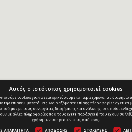
Αυτός ο ιστότοπος χρησιμοποιεί cookies
ποιούμε cookies για να εξατομικεύσουμε το περιεχόμενο, τις διαφημίσει
ε την επισκεψιμότητά μας. Μοιραζόμαστε επίσης πληροφορίες σχετικά μ
οπού μας με τους συνεργάτες διαφήμισης και ανάλυσης, οι οποίοι ενδέχε
υν με άλλες πληροφορίες που τους έχετε παράσχει ή που έχουν συλλέξ
χρήση των υπηρεσιών τους από εσάς.
Σ ΑΠΑΡΑΊΤΗΤΑ
ΑΠΌΔΟΣΗΣ
ΣΤΌΧΕΥΣΗΣ
ΛΕΙ