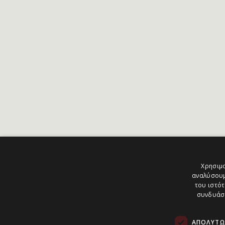
Χρησιμο
αναλύσουμ
του ιστότ
συνδυάσο
ΑΠΟΛΎΤΩ