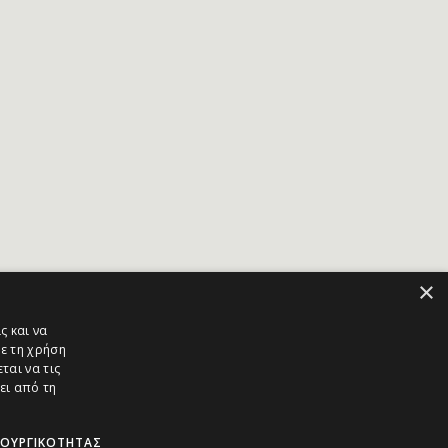
×
ς και να
ε τη χρήση
ται να τις
ει από τη
ΤΟΥΡΓΙΚΌΤΗΤΑΣ