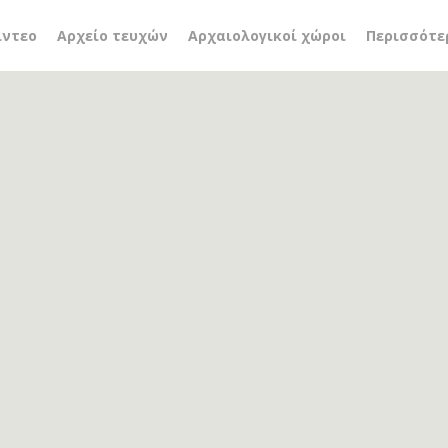
 Urban Space Project
ίντεο
Αρχείο τευχών
Αρχαιολογικοί χώροι
Περισσότε