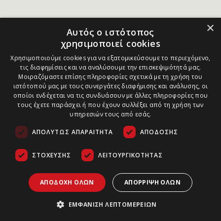
×
Αυτός ο ιστότοπος
χρησιμοποιεί cookies
Χρησιμοποιούμε cookies για να εξατομικεύσουμε το περιεχόμενο,
τις διαφημίσεις και να αναλύσουμε την επισκεψιμότητά μας.
Μοιραζόμαστε επίσης πληροφορίες σχετικά με τη χρήση του
ιστότοπού μας με τους συνεργάτες διαφήμισης και ανάλυσης, οι
οποίοι ενδέχεται να τις συνδυάσουν με άλλες πληροφορίες που
τους έχετε παράσχει ή που έχουν συλλέξει από τη χρήση των
υπηρεσιών τους από εσάς.
ΑΠΟΛΎΤΩΣ ΑΠΑΡΑΊΤΗΤΑ
ΑΠΌΔΟΣΗΣ
ΣΤΌΧΕΥΣΗΣ
ΛΕΙΤΟΥΡΓΙΚΌΤΗΤΑΣ
ΑΠΟΔΟΧΉ ΌΛΩΝ
ΑΠΌΡΡΙΨΗ ΌΛΩΝ
ΕΜΦΆΝΙΣΗ ΛΕΠΤΟΜΕΡΕΙΏΝ