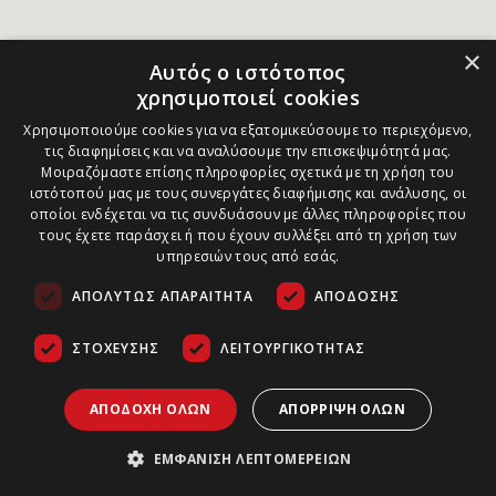
×
Αυτός ο ιστότοπος
χρησιμοποιεί cookies
Χρησιμοποιούμε cookies για να εξατομικεύσουμε το περιεχόμενο,
τις διαφημίσεις και να αναλύσουμε την επισκεψιμότητά μας.
Μοιραζόμαστε επίσης πληροφορίες σχετικά με τη χρήση του
ιστότοπού μας με τους συνεργάτες διαφήμισης και ανάλυσης, οι
οποίοι ενδέχεται να τις συνδυάσουν με άλλες πληροφορίες που
τους έχετε παράσχει ή που έχουν συλλέξει από τη χρήση των
υπηρεσιών τους από εσάς.
ΑΠΟΛΎΤΩΣ ΑΠΑΡΑΊΤΗΤΑ
ΑΠΌΔΟΣΗΣ
ΣΤΌΧΕΥΣΗΣ
ΛΕΙΤΟΥΡΓΙΚΌΤΗΤΑΣ
ΑΠΟΔΟΧΉ ΌΛΩΝ
ΑΠΌΡΡΙΨΗ ΌΛΩΝ
ΕΜΦΆΝΙΣΗ ΛΕΠΤΟΜΕΡΕΙΏΝ