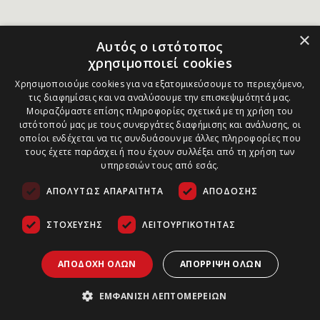
×
Αυτός ο ιστότοπος
χρησιμοποιεί cookies
Χρησιμοποιούμε cookies για να εξατομικεύσουμε το περιεχόμενο,
τις διαφημίσεις και να αναλύσουμε την επισκεψιμότητά μας.
Μοιραζόμαστε επίσης πληροφορίες σχετικά με τη χρήση του
ιστότοπού μας με τους συνεργάτες διαφήμισης και ανάλυσης, οι
οποίοι ενδέχεται να τις συνδυάσουν με άλλες πληροφορίες που
τους έχετε παράσχει ή που έχουν συλλέξει από τη χρήση των
υπηρεσιών τους από εσάς.
ΑΠΟΛΎΤΩΣ ΑΠΑΡΑΊΤΗΤΑ
ΑΠΌΔΟΣΗΣ
ΣΤΌΧΕΥΣΗΣ
ΛΕΙΤΟΥΡΓΙΚΌΤΗΤΑΣ
ΑΠΟΔΟΧΉ ΌΛΩΝ
ΑΠΌΡΡΙΨΗ ΌΛΩΝ
ΕΜΦΆΝΙΣΗ ΛΕΠΤΟΜΕΡΕΙΏΝ