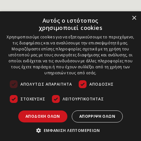
×
Αυτός ο ιστότοπος
χρησιμοποιεί cookies
Χρησιμοποιούμε cookies για να εξατομικεύσουμε το περιεχόμενο,
τις διαφημίσεις και να αναλύσουμε την επισκεψιμότητά μας.
Μοιραζόμαστε επίσης πληροφορίες σχετικά με τη χρήση του
ιστότοπού μας με τους συνεργάτες διαφήμισης και ανάλυσης, οι
οποίοι ενδέχεται να τις συνδυάσουν με άλλες πληροφορίες που
τους έχετε παράσχει ή που έχουν συλλέξει από τη χρήση των
υπηρεσιών τους από εσάς.
ΑΠΟΛΎΤΩΣ ΑΠΑΡΑΊΤΗΤΑ
ΑΠΌΔΟΣΗΣ
ΣΤΌΧΕΥΣΗΣ
ΛΕΙΤΟΥΡΓΙΚΌΤΗΤΑΣ
ΑΠΟΔΟΧΉ ΌΛΩΝ
ΑΠΌΡΡΙΨΗ ΌΛΩΝ
ΕΜΦΆΝΙΣΗ ΛΕΠΤΟΜΕΡΕΙΏΝ