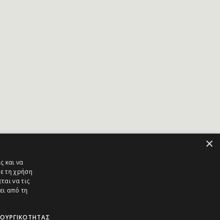
×
ς και να
ε τη χρήση
ται να τις
ει από τη
ΤΟΥΡΓΙΚΌΤΗΤΑΣ