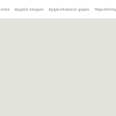
τσίλλερ
ίντεο
Αρχείο τευχών
Αρχαιολογικοί χώροι
Περισσότε