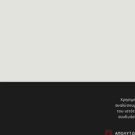
Χρησιμο
αναλύσουμ
του ιστότ
συνδυάσο
ΑΠΟΛΎΤΩ