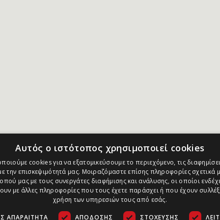
Αυτός ο ιστότοπος χρησιμοποιεί cookies
ποιούμε cookies για να εξατομικεύσουμε το περιεχόμενο, τις διαφημίσει
ε την επισκεψιμότητά μας. Μοιραζόμαστε επίσης πληροφορίες σχετικά μ
οπού μας με τους συνεργάτες διαφήμισης και ανάλυσης, οι οποίοι ενδέχε
υν με άλλες πληροφορίες που τους έχετε παράσχει ή που έχουν συλλέξ
χρήση των υπηρεσιών τους από εσάς.
Σ ΑΠΑΡΑΊΤΗΤΑ
ΑΠΌΔΟΣΗΣ
ΣΤΌΧΕΥΣΗΣ
ΛΕΙ