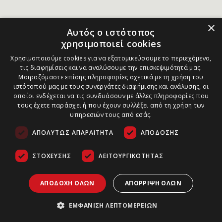
×
Αυτός ο ιστότοπος
χρησιμοποιεί cookies
Χρησιμοποιούμε cookies για να εξατομικεύσουμε το περιεχόμενο,
τις διαφημίσεις και να αναλύσουμε την επισκεψιμότητά μας.
Μοιραζόμαστε επίσης πληροφορίες σχετικά με τη χρήση του
ιστότοπού μας με τους συνεργάτες διαφήμισης και ανάλυσης, οι
οποίοι ενδέχεται να τις συνδυάσουν με άλλες πληροφορίες που
τους έχετε παράσχει ή που έχουν συλλέξει από τη χρήση των
υπηρεσιών τους από εσάς.
ΑΠΟΛΎΤΩΣ ΑΠΑΡΑΊΤΗΤΑ
ΑΠΌΔΟΣΗΣ
ΣΤΌΧΕΥΣΗΣ
ΛΕΙΤΟΥΡΓΙΚΌΤΗΤΑΣ
ΑΠΟΔΟΧΉ ΌΛΩΝ
ΑΠΌΡΡΙΨΗ ΌΛΩΝ
ΕΜΦΆΝΙΣΗ ΛΕΠΤΟΜΕΡΕΙΏΝ