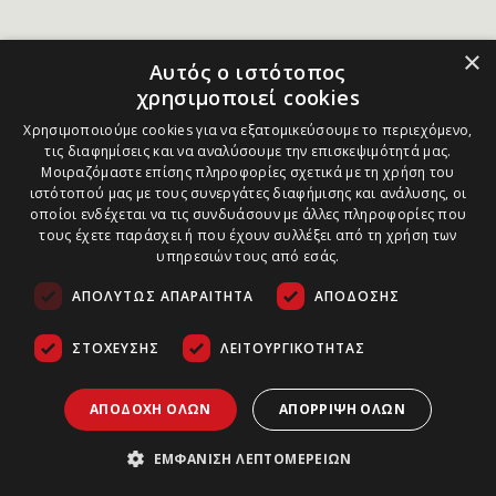
×
Αυτός ο ιστότοπος
χρησιμοποιεί cookies
Χρησιμοποιούμε cookies για να εξατομικεύσουμε το περιεχόμενο,
τις διαφημίσεις και να αναλύσουμε την επισκεψιμότητά μας.
Μοιραζόμαστε επίσης πληροφορίες σχετικά με τη χρήση του
ιστότοπού μας με τους συνεργάτες διαφήμισης και ανάλυσης, οι
οποίοι ενδέχεται να τις συνδυάσουν με άλλες πληροφορίες που
τους έχετε παράσχει ή που έχουν συλλέξει από τη χρήση των
υπηρεσιών τους από εσάς.
ΑΠΟΛΎΤΩΣ ΑΠΑΡΑΊΤΗΤΑ
ΑΠΌΔΟΣΗΣ
ΣΤΌΧΕΥΣΗΣ
ΛΕΙΤΟΥΡΓΙΚΌΤΗΤΑΣ
ΑΠΟΔΟΧΉ ΌΛΩΝ
ΑΠΌΡΡΙΨΗ ΌΛΩΝ
ΕΜΦΆΝΙΣΗ ΛΕΠΤΟΜΕΡΕΙΏΝ