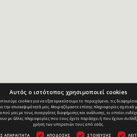
Αυτός ο ιστότοπος χρησιμοποιεί cookies
ποιούμε cookies για να εξατομικεύσουμε το περιεχόμενο, τις διαφημίσει
ε την επισκεψιμότητά μας. Μοιραζόμαστε επίσης πληροφορίες σχετικά μ
οπού μας με τους συνεργάτες διαφήμισης και ανάλυσης, οι οποίοι ενδέχε
υν με άλλες πληροφορίες που τους έχετε παράσχει ή που έχουν συλλέξ
χρήση των υπηρεσιών τους από εσάς.
Σ ΑΠΑΡΑΊΤΗΤΑ
ΑΠΌΔΟΣΗΣ
ΣΤΌΧΕΥΣΗΣ
ΛΕΙ