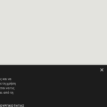
×
ς και να
ε τη χρήση
ται να τις
ει από τη
ΤΟΥΡΓΙΚΌΤΗΤΑΣ