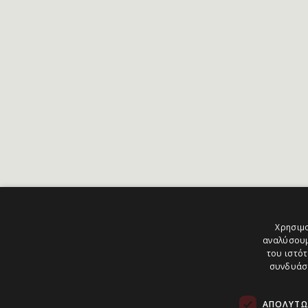
Χρησιμο
αναλύσουμ
του ιστότ
συνδυάσο
ΑΠΟΛΎΤΩ