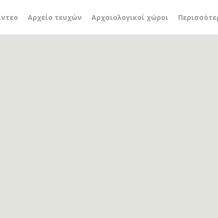
οστάσιο
ίντεο
Αρχείο τευχών
Αρχαιολογικοί χώροι
Περισσότε