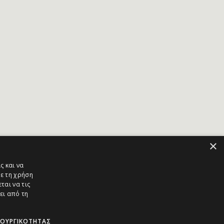
×
ς και να
ε τη χρήση
ται να τις
ει από τη
ΤΟΥΡΓΙΚΌΤΗΤΑΣ