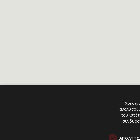
Χρησιμο
αναλύσουμ
του ιστότ
συνδυάσο
ΑΠΟΛΎΤΩ