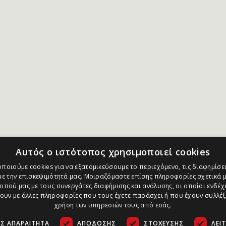
Αυτός ο ιστότοπος χρησιμοποιεί cookies
ποιούμε cookies για να εξατομικεύσουμε το περιεχόμενο, τις διαφημίσει
ε την επισκεψιμότητά μας. Μοιραζόμαστε επίσης πληροφορίες σχετικά μ
οπού μας με τους συνεργάτες διαφήμισης και ανάλυσης, οι οποίοι ενδέχε
υν με άλλες πληροφορίες που τους έχετε παράσχει ή που έχουν συλλέξ
χρήση των υπηρεσιών τους από εσάς.
Σ ΑΠΑΡΑΊΤΗΤΑ
ΑΠΌΔΟΣΗΣ
ΣΤΌΧΕΥΣΗΣ
ΛΕΙ