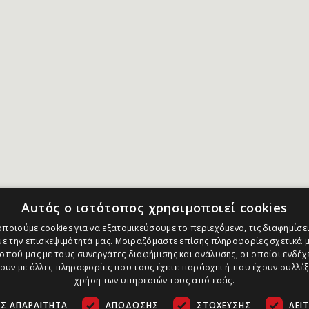
Αυτός ο ιστότοπος χρησιμοποιεί cookies
ποιούμε cookies για να εξατομικεύσουμε το περιεχόμενο, τις διαφημίσει
ε την επισκεψιμότητά μας. Μοιραζόμαστε επίσης πληροφορίες σχετικά μ
οπού μας με τους συνεργάτες διαφήμισης και ανάλυσης, οι οποίοι ενδέχε
υν με άλλες πληροφορίες που τους έχετε παράσχει ή που έχουν συλλέξ
χρήση των υπηρεσιών τους από εσάς.
Σ ΑΠΑΡΑΊΤΗΤΑ
ΑΠΌΔΟΣΗΣ
ΣΤΌΧΕΥΣΗΣ
ΛΕΙ