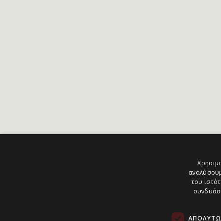
Χρησιμο
αναλύσουμ
του ιστότ
συνδυάσο
ΑΠΟΛΎΤΩ