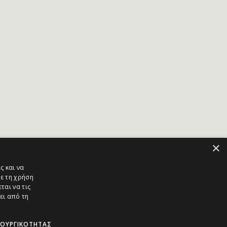
×
ς και να
ε τη χρήση
ται να τις
ει από τη
ΤΟΥΡΓΙΚΌΤΗΤΑΣ