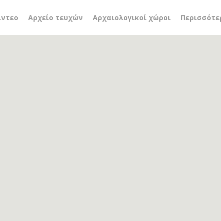
οι πίνακες
ίντεο
Αρχείο τευχών
Αρχαιολογικοί χώροι
Περισσότε