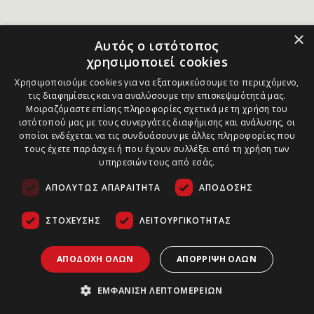
×
Αυτός ο ιστότοπος
χρησιμοποιεί cookies
Χρησιμοποιούμε cookies για να εξατομικεύσουμε το περιεχόμενο,
τις διαφημίσεις και να αναλύσουμε την επισκεψιμότητά μας.
Μοιραζόμαστε επίσης πληροφορίες σχετικά με τη χρήση του
ιστότοπού μας με τους συνεργάτες διαφήμισης και ανάλυσης, οι
οποίοι ενδέχεται να τις συνδυάσουν με άλλες πληροφορίες που
τους έχετε παράσχει ή που έχουν συλλέξει από τη χρήση των
υπηρεσιών τους από εσάς.
ΑΠΟΛΎΤΩΣ ΑΠΑΡΑΊΤΗΤΑ
ΑΠΌΔΟΣΗΣ
ΣΤΌΧΕΥΣΗΣ
ΛΕΙΤΟΥΡΓΙΚΌΤΗΤΑΣ
ΑΠΟΔΟΧΉ ΌΛΩΝ
ΑΠΌΡΡΙΨΗ ΌΛΩΝ
ΕΜΦΆΝΙΣΗ ΛΕΠΤΟΜΕΡΕΙΏΝ