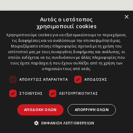
×
Αυτός ο ιστότοπος
χρησιμοποιεί cookies
Χρησιμοποιούμε cookies για να εξατομικεύσουμε το περιεχόμενο,
τις διαφημίσεις και να αναλύσουμε την επισκεψιμότητά μας.
Μοιραζόμαστε επίσης πληροφορίες σχετικά με τη χρήση του
ιστότοπού μας με τους συνεργάτες διαφήμισης και ανάλυσης, οι
οποίοι ενδέχεται να τις συνδυάσουν με άλλες πληροφορίες που
τους έχετε παράσχει ή που έχουν συλλέξει από τη χρήση των
υπηρεσιών τους από εσάς.
ΑΠΟΛΎΤΩΣ ΑΠΑΡΑΊΤΗΤΑ
ΑΠΌΔΟΣΗΣ
ΣΤΌΧΕΥΣΗΣ
ΛΕΙΤΟΥΡΓΙΚΌΤΗΤΑΣ
ΑΠΟΔΟΧΉ ΌΛΩΝ
ΑΠΌΡΡΙΨΗ ΌΛΩΝ
ΕΜΦΆΝΙΣΗ ΛΕΠΤΟΜΕΡΕΙΏΝ