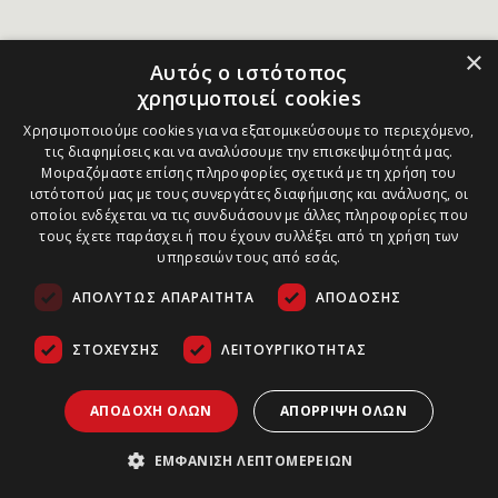
×
Αυτός ο ιστότοπος
χρησιμοποιεί cookies
Χρησιμοποιούμε cookies για να εξατομικεύσουμε το περιεχόμενο,
τις διαφημίσεις και να αναλύσουμε την επισκεψιμότητά μας.
Μοιραζόμαστε επίσης πληροφορίες σχετικά με τη χρήση του
ιστότοπού μας με τους συνεργάτες διαφήμισης και ανάλυσης, οι
οποίοι ενδέχεται να τις συνδυάσουν με άλλες πληροφορίες που
τους έχετε παράσχει ή που έχουν συλλέξει από τη χρήση των
υπηρεσιών τους από εσάς.
ΑΠΟΛΎΤΩΣ ΑΠΑΡΑΊΤΗΤΑ
ΑΠΌΔΟΣΗΣ
ΣΤΌΧΕΥΣΗΣ
ΛΕΙΤΟΥΡΓΙΚΌΤΗΤΑΣ
ΑΠΟΔΟΧΉ ΌΛΩΝ
ΑΠΌΡΡΙΨΗ ΌΛΩΝ
ΕΜΦΆΝΙΣΗ ΛΕΠΤΟΜΕΡΕΙΏΝ