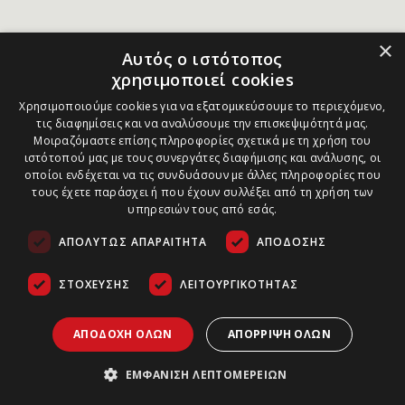
×
Αυτός ο ιστότοπος
χρησιμοποιεί cookies
Χρησιμοποιούμε cookies για να εξατομικεύσουμε το περιεχόμενο,
τις διαφημίσεις και να αναλύσουμε την επισκεψιμότητά μας.
Μοιραζόμαστε επίσης πληροφορίες σχετικά με τη χρήση του
ιστότοπού μας με τους συνεργάτες διαφήμισης και ανάλυσης, οι
οποίοι ενδέχεται να τις συνδυάσουν με άλλες πληροφορίες που
τους έχετε παράσχει ή που έχουν συλλέξει από τη χρήση των
υπηρεσιών τους από εσάς.
ΑΠΟΛΎΤΩΣ ΑΠΑΡΑΊΤΗΤΑ
ΑΠΌΔΟΣΗΣ
ΣΤΌΧΕΥΣΗΣ
ΛΕΙΤΟΥΡΓΙΚΌΤΗΤΑΣ
ΑΠΟΔΟΧΉ ΌΛΩΝ
ΑΠΌΡΡΙΨΗ ΌΛΩΝ
ΕΜΦΆΝΙΣΗ ΛΕΠΤΟΜΕΡΕΙΏΝ