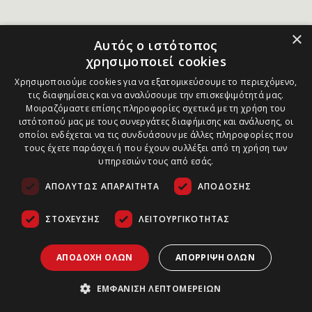
×
Αυτός ο ιστότοπος
χρησιμοποιεί cookies
Χρησιμοποιούμε cookies για να εξατομικεύσουμε το περιεχόμενο,
τις διαφημίσεις και να αναλύσουμε την επισκεψιμότητά μας.
Μοιραζόμαστε επίσης πληροφορίες σχετικά με τη χρήση του
ιστότοπού μας με τους συνεργάτες διαφήμισης και ανάλυσης, οι
οποίοι ενδέχεται να τις συνδυάσουν με άλλες πληροφορίες που
τους έχετε παράσχει ή που έχουν συλλέξει από τη χρήση των
υπηρεσιών τους από εσάς.
ΑΠΟΛΎΤΩΣ ΑΠΑΡΑΊΤΗΤΑ
ΑΠΌΔΟΣΗΣ
ΣΤΌΧΕΥΣΗΣ
ΛΕΙΤΟΥΡΓΙΚΌΤΗΤΑΣ
ΑΠΟΔΟΧΉ ΌΛΩΝ
ΑΠΌΡΡΙΨΗ ΌΛΩΝ
ΕΜΦΆΝΙΣΗ ΛΕΠΤΟΜΕΡΕΙΏΝ