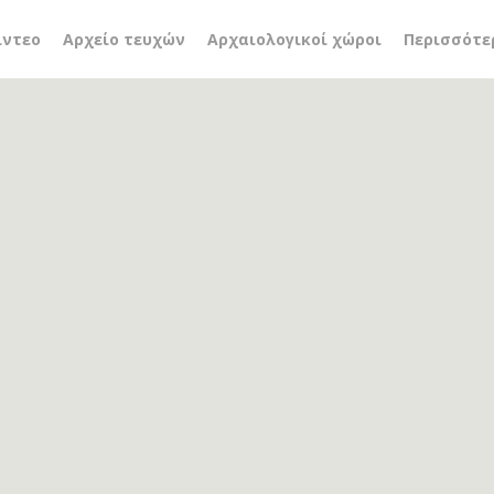
ιπα
ίντεο
Αρχείο τευχών
Αρχαιολογικοί χώροι
Περισσότε