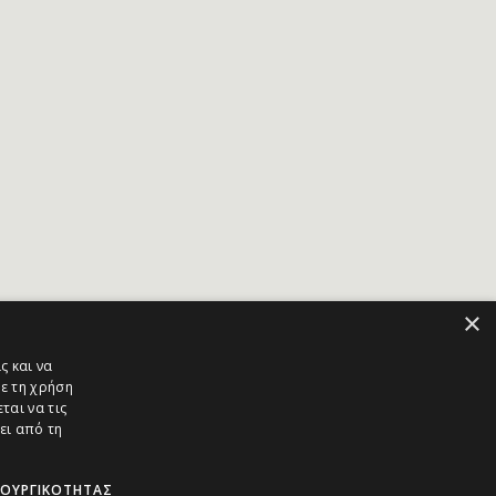
×
ς και να
ε τη χρήση
ται να τις
ει από τη
ΤΟΥΡΓΙΚΌΤΗΤΑΣ