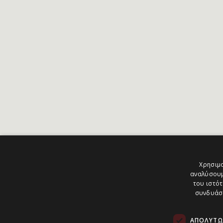
Χρησιμο
αναλύσουμ
του ιστότ
συνδυάσο
ΑΠΟΛΎΤΩ