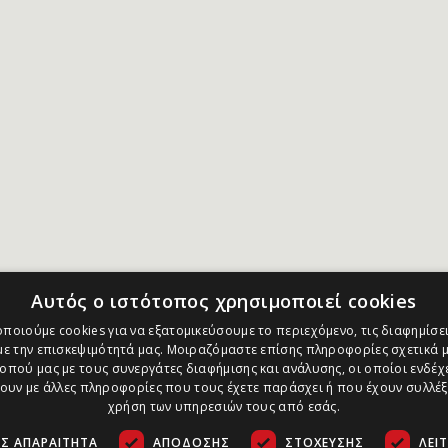
Αυτός ο ιστότοπος χρησιμοποιεί cookies
ποιούμε cookies για να εξατομικεύσουμε το περιεχόμενο, τις διαφημίσει
ε την επισκεψιμότητά μας. Μοιραζόμαστε επίσης πληροφορίες σχετικά μ
οπού μας με τους συνεργάτες διαφήμισης και ανάλυσης, οι οποίοι ενδέχε
υν με άλλες πληροφορίες που τους έχετε παράσχει ή που έχουν συλλέξ
χρήση των υπηρεσιών τους από εσάς.
Σ ΑΠΑΡΑΊΤΗΤΑ
ΑΠΌΔΟΣΗΣ
ΣΤΌΧΕΥΣΗΣ
ΛΕΙ