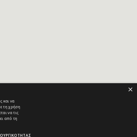
×
ς και να
ε τη χρήση
ται να τις
ει από τη
ΤΟΥΡΓΙΚΌΤΗΤΑΣ