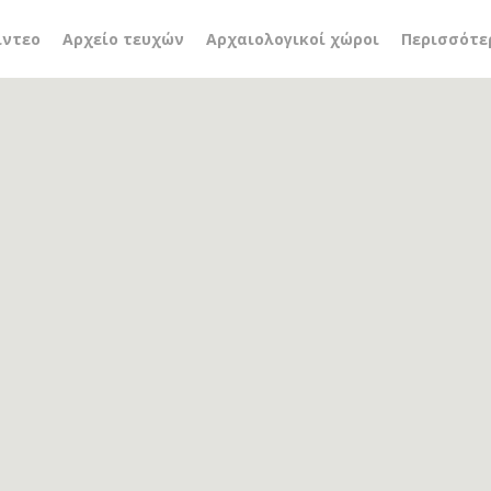
 Νόλλας
ίντεο
Αρχείο τευχών
Αρχαιολογικοί χώροι
Περισσότε