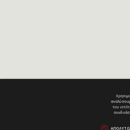
Χρησιμο
αναλύσουμ
του ιστότ
συνδυάσο
ΑΠΟΛΎΤΩ