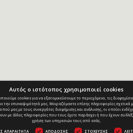
Αυτός ο ιστότοπος χρησιμοποιεί cookies
ποιούμε cookies για να εξατομικεύσουμε το περιεχόμενο, τις διαφημίσει
ε την επισκεψιμότητά μας. Μοιραζόμαστε επίσης πληροφορίες σχετικά μ
οπού μας με τους συνεργάτες διαφήμισης και ανάλυσης, οι οποίοι ενδέχε
υν με άλλες πληροφορίες που τους έχετε παράσχει ή που έχουν συλλέξ
χρήση των υπηρεσιών τους από εσάς.
Σ ΑΠΑΡΑΊΤΗΤΑ
ΑΠΌΔΟΣΗΣ
ΣΤΌΧΕΥΣΗΣ
ΛΕΙ