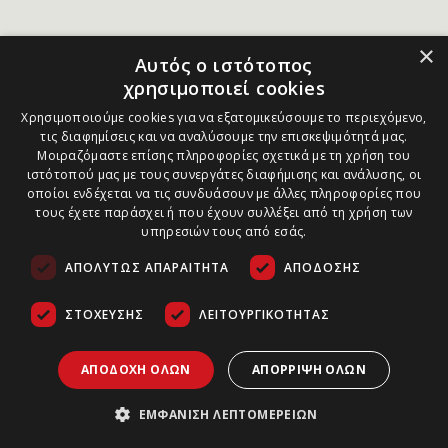
×
Αυτός ο ιστότοπος
χρησιμοποιεί cookies
Χρησιμοποιούμε cookies για να εξατομικεύσουμε το περιεχόμενο,
τις διαφημίσεις και να αναλύσουμε την επισκεψιμότητά μας.
Μοιραζόμαστε επίσης πληροφορίες σχετικά με τη χρήση του
ιστότοπού μας με τους συνεργάτες διαφήμισης και ανάλυσης, οι
οποίοι ενδέχεται να τις συνδυάσουν με άλλες πληροφορίες που
τους έχετε παράσχει ή που έχουν συλλέξει από τη χρήση των
υπηρεσιών τους από εσάς.
ΑΠΟΛΎΤΩΣ ΑΠΑΡΑΊΤΗΤΑ
ΑΠΌΔΟΣΗΣ
ΣΤΌΧΕΥΣΗΣ
ΛΕΙΤΟΥΡΓΙΚΌΤΗΤΑΣ
ΑΠΟΔΟΧΉ ΌΛΩΝ
ΑΠΌΡΡΙΨΗ ΌΛΩΝ
ΕΜΦΆΝΙΣΗ ΛΕΠΤΟΜΕΡΕΙΏΝ