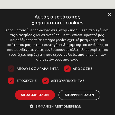
×
Αυτός ο ιστότοπος
χρησιμοποιεί cookies
Χρησιμοποιούμε cookies για να εξατομικεύσουμε το περιεχόμενο,
τις διαφημίσεις και να αναλύσουμε την επισκεψιμότητά μας.
Μοιραζόμαστε επίσης πληροφορίες σχετικά με τη χρήση του
ιστότοπού μας με τους συνεργάτες διαφήμισης και ανάλυσης, οι
οποίοι ενδέχεται να τις συνδυάσουν με άλλες πληροφορίες που
τους έχετε παράσχει ή που έχουν συλλέξει από τη χρήση των
υπηρεσιών τους από εσάς.
ΑΠΟΛΎΤΩΣ ΑΠΑΡΑΊΤΗΤΑ
ΑΠΌΔΟΣΗΣ
ΣΤΌΧΕΥΣΗΣ
ΛΕΙΤΟΥΡΓΙΚΌΤΗΤΑΣ
ΑΠΟΔΟΧΉ ΌΛΩΝ
ΑΠΌΡΡΙΨΗ ΌΛΩΝ
ΕΜΦΆΝΙΣΗ ΛΕΠΤΟΜΕΡΕΙΏΝ