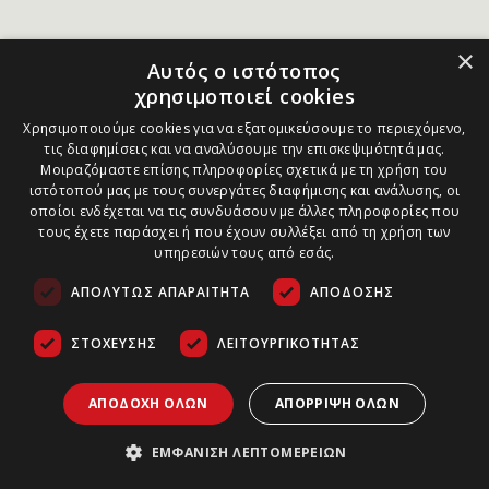
×
Αυτός ο ιστότοπος
χρησιμοποιεί cookies
Χρησιμοποιούμε cookies για να εξατομικεύσουμε το περιεχόμενο,
τις διαφημίσεις και να αναλύσουμε την επισκεψιμότητά μας.
Μοιραζόμαστε επίσης πληροφορίες σχετικά με τη χρήση του
ιστότοπού μας με τους συνεργάτες διαφήμισης και ανάλυσης, οι
οποίοι ενδέχεται να τις συνδυάσουν με άλλες πληροφορίες που
τους έχετε παράσχει ή που έχουν συλλέξει από τη χρήση των
υπηρεσιών τους από εσάς.
ΑΠΟΛΎΤΩΣ ΑΠΑΡΑΊΤΗΤΑ
ΑΠΌΔΟΣΗΣ
ΣΤΌΧΕΥΣΗΣ
ΛΕΙΤΟΥΡΓΙΚΌΤΗΤΑΣ
ΑΠΟΔΟΧΉ ΌΛΩΝ
ΑΠΌΡΡΙΨΗ ΌΛΩΝ
ΕΜΦΆΝΙΣΗ ΛΕΠΤΟΜΕΡΕΙΏΝ