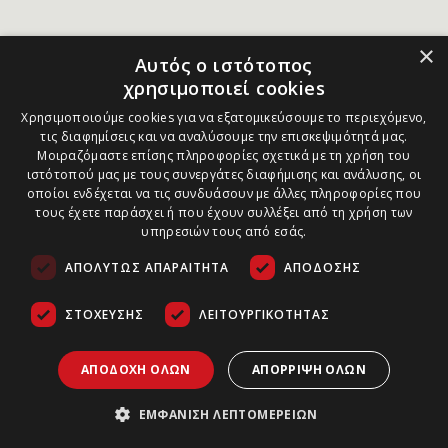
×
Αυτός ο ιστότοπος
χρησιμοποιεί cookies
Χρησιμοποιούμε cookies για να εξατομικεύσουμε το περιεχόμενο,
τις διαφημίσεις και να αναλύσουμε την επισκεψιμότητά μας.
Μοιραζόμαστε επίσης πληροφορίες σχετικά με τη χρήση του
ιστότοπού μας με τους συνεργάτες διαφήμισης και ανάλυσης, οι
οποίοι ενδέχεται να τις συνδυάσουν με άλλες πληροφορίες που
τους έχετε παράσχει ή που έχουν συλλέξει από τη χρήση των
υπηρεσιών τους από εσάς.
ΑΠΟΛΎΤΩΣ ΑΠΑΡΑΊΤΗΤΑ
ΑΠΌΔΟΣΗΣ
ΣΤΌΧΕΥΣΗΣ
ΛΕΙΤΟΥΡΓΙΚΌΤΗΤΑΣ
ΑΠΟΔΟΧΉ ΌΛΩΝ
ΑΠΌΡΡΙΨΗ ΌΛΩΝ
ΕΜΦΆΝΙΣΗ ΛΕΠΤΟΜΕΡΕΙΏΝ