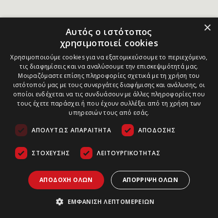
×
Αυτός ο ιστότοπος
χρησιμοποιεί cookies
Χρησιμοποιούμε cookies για να εξατομικεύσουμε το περιεχόμενο,
τις διαφημίσεις και να αναλύσουμε την επισκεψιμότητά μας.
Μοιραζόμαστε επίσης πληροφορίες σχετικά με τη χρήση του
ιστότοπού μας με τους συνεργάτες διαφήμισης και ανάλυσης, οι
οποίοι ενδέχεται να τις συνδυάσουν με άλλες πληροφορίες που
τους έχετε παράσχει ή που έχουν συλλέξει από τη χρήση των
υπηρεσιών τους από εσάς.
ΑΠΟΛΎΤΩΣ ΑΠΑΡΑΊΤΗΤΑ
ΑΠΌΔΟΣΗΣ
ΣΤΌΧΕΥΣΗΣ
ΛΕΙΤΟΥΡΓΙΚΌΤΗΤΑΣ
ΑΠΟΔΟΧΉ ΌΛΩΝ
ΑΠΌΡΡΙΨΗ ΌΛΩΝ
ΕΜΦΆΝΙΣΗ ΛΕΠΤΟΜΕΡΕΙΏΝ