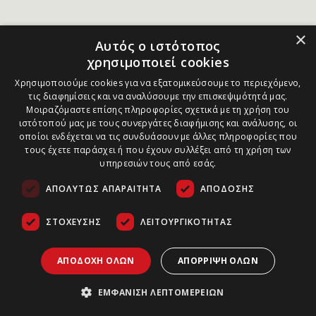
×
Αυτός ο ιστότοπος
χρησιμοποιεί cookies
Χρησιμοποιούμε cookies για να εξατομικεύσουμε το περιεχόμενο,
τις διαφημίσεις και να αναλύσουμε την επισκεψιμότητά μας.
Μοιραζόμαστε επίσης πληροφορίες σχετικά με τη χρήση του
ιστότοπού μας με τους συνεργάτες διαφήμισης και ανάλυσης, οι
οποίοι ενδέχεται να τις συνδυάσουν με άλλες πληροφορίες που
τους έχετε παράσχει ή που έχουν συλλέξει από τη χρήση των
υπηρεσιών τους από εσάς.
ΑΠΟΛΎΤΩΣ ΑΠΑΡΑΊΤΗΤΑ
ΑΠΌΔΟΣΗΣ
ΣΤΌΧΕΥΣΗΣ
ΛΕΙΤΟΥΡΓΙΚΌΤΗΤΑΣ
ΑΠΟΔΟΧΉ ΌΛΩΝ
ΑΠΌΡΡΙΨΗ ΌΛΩΝ
ΕΜΦΆΝΙΣΗ ΛΕΠΤΟΜΕΡΕΙΏΝ