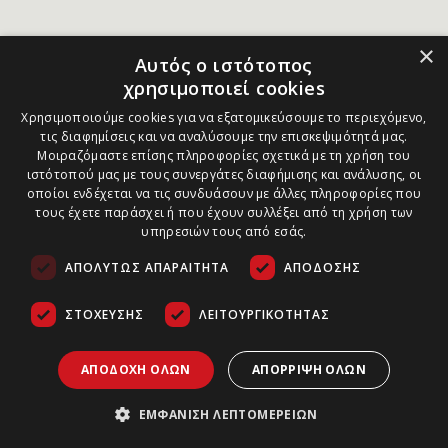
×
Αυτός ο ιστότοπος
χρησιμοποιεί cookies
Χρησιμοποιούμε cookies για να εξατομικεύσουμε το περιεχόμενο,
τις διαφημίσεις και να αναλύσουμε την επισκεψιμότητά μας.
Μοιραζόμαστε επίσης πληροφορίες σχετικά με τη χρήση του
ιστότοπού μας με τους συνεργάτες διαφήμισης και ανάλυσης, οι
οποίοι ενδέχεται να τις συνδυάσουν με άλλες πληροφορίες που
τους έχετε παράσχει ή που έχουν συλλέξει από τη χρήση των
υπηρεσιών τους από εσάς.
ΑΠΟΛΎΤΩΣ ΑΠΑΡΑΊΤΗΤΑ
ΑΠΌΔΟΣΗΣ
ΣΤΌΧΕΥΣΗΣ
ΛΕΙΤΟΥΡΓΙΚΌΤΗΤΑΣ
ΑΠΟΔΟΧΉ ΌΛΩΝ
ΑΠΌΡΡΙΨΗ ΌΛΩΝ
ΕΜΦΆΝΙΣΗ ΛΕΠΤΟΜΕΡΕΙΏΝ