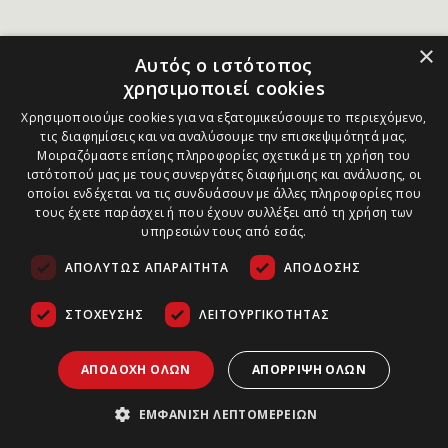
×
Αυτός ο ιστότοπος
χρησιμοποιεί cookies
Χρησιμοποιούμε cookies για να εξατομικεύσουμε το περιεχόμενο,
τις διαφημίσεις και να αναλύσουμε την επισκεψιμότητά μας.
Μοιραζόμαστε επίσης πληροφορίες σχετικά με τη χρήση του
ιστότοπού μας με τους συνεργάτες διαφήμισης και ανάλυσης, οι
οποίοι ενδέχεται να τις συνδυάσουν με άλλες πληροφορίες που
τους έχετε παράσχει ή που έχουν συλλέξει από τη χρήση των
υπηρεσιών τους από εσάς.
ΑΠΟΛΎΤΩΣ ΑΠΑΡΑΊΤΗΤΑ
ΑΠΌΔΟΣΗΣ
ΣΤΌΧΕΥΣΗΣ
ΛΕΙΤΟΥΡΓΙΚΌΤΗΤΑΣ
ΑΠΟΔΟΧΉ ΌΛΩΝ
ΑΠΌΡΡΙΨΗ ΌΛΩΝ
ΕΜΦΆΝΙΣΗ ΛΕΠΤΟΜΕΡΕΙΏΝ