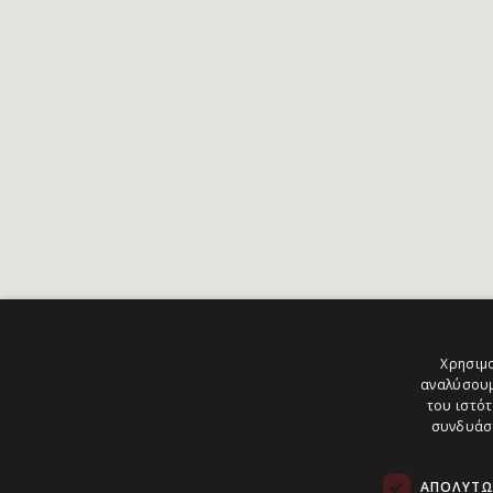
Χρησιμο
αναλύσουμ
του ιστότ
συνδυάσο
ΑΠΟΛΎΤΩ