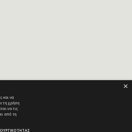
×
ς και να
ε τη χρήση
ται να τις
ει από τη
ΤΟΥΡΓΙΚΌΤΗΤΑΣ