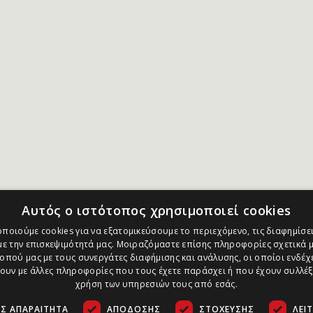
Αυτός ο ιστότοπος χρησιμοποιεί cookies
ποιούμε cookies για να εξατομικεύσουμε το περιεχόμενο, τις διαφημίσει
ε την επισκεψιμότητά μας. Μοιραζόμαστε επίσης πληροφορίες σχετικά μ
οπού μας με τους συνεργάτες διαφήμισης και ανάλυσης, οι οποίοι ενδέχε
υν με άλλες πληροφορίες που τους έχετε παράσχει ή που έχουν συλλέξ
χρήση των υπηρεσιών τους από εσάς.
Σ ΑΠΑΡΑΊΤΗΤΑ
ΑΠΌΔΟΣΗΣ
ΣΤΌΧΕΥΣΗΣ
ΛΕΙ