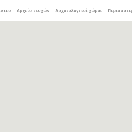
μειο πολεοδομικό σύστ
ίντεο
Αρχείο τευχών
Αρχαιολογικοί χώροι
Περισσότε