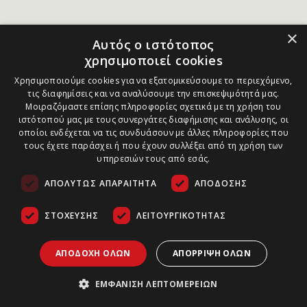
×
Αυτός ο ιστότοπος
χρησιμοποιεί cookies
Χρησιμοποιούμε cookies για να εξατομικεύσουμε το περιεχόμενο,
τις διαφημίσεις και να αναλύσουμε την επισκεψιμότητά μας.
Μοιραζόμαστε επίσης πληροφορίες σχετικά με τη χρήση του
ιστότοπού μας με τους συνεργάτες διαφήμισης και ανάλυσης, οι
οποίοι ενδέχεται να τις συνδυάσουν με άλλες πληροφορίες που
τους έχετε παράσχει ή που έχουν συλλέξει από τη χρήση των
υπηρεσιών τους από εσάς.
ΑΠΟΛΎΤΩΣ ΑΠΑΡΑΊΤΗΤΑ
ΑΠΌΔΟΣΗΣ
ΣΤΌΧΕΥΣΗΣ
ΛΕΙΤΟΥΡΓΙΚΌΤΗΤΑΣ
ΑΠΟΔΟΧΉ ΌΛΩΝ
ΑΠΌΡΡΙΨΗ ΌΛΩΝ
ΕΜΦΆΝΙΣΗ ΛΕΠΤΟΜΕΡΕΙΏΝ